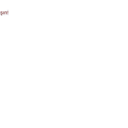
şın!
CERACI TİPİ 