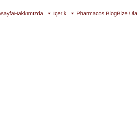
sayfa
Hakkımızda
İçerik
Pharmacos Blog
Bize Ula
HANGİ MA